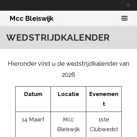
Skip
to
Mcc Bleiswijk
content
WEDSTRIJDKALENDER
Hieronder vind u de wedstrijdkalender van
2026
Datum
Locatie
Evenemen
t
14 Maart
Mcc
1ste
Bleiswijk
Clubwedst