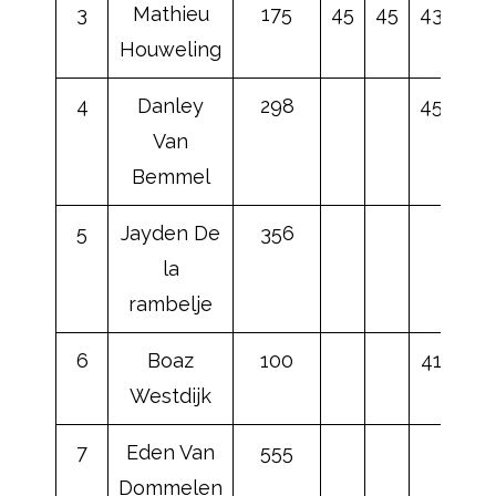
3
Mathieu
175
45
45
43
45
Houweling
4
Danley
298
45
43
Van
Bemmel
5
Jayden De
356
la
rambelje
6
Boaz
100
41
41
Westdijk
7
Eden Van
555
Dommelen