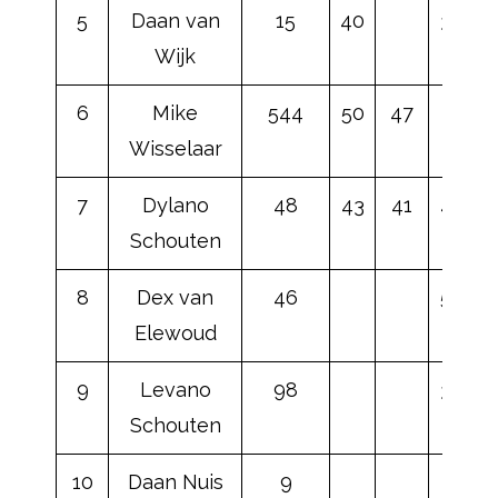
5
Daan van
15
40
39
Wijk
6
Mike
544
50
47
Wisselaar
7
Dylano
48
43
41
47
Schouten
8
Dex van
46
50
Elewoud
9
Levano
98
37
d
Schouten
10
Daan Nuis
9