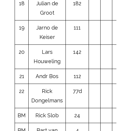
18
Julian de
182
Groot
19
Jarno de
111
Keiser
20
Lars
142
Houweling
21
Andr Bos
112
22
Rick
77d
Dongelmans
BM
Rick Slob
24
BM
Bart van
4