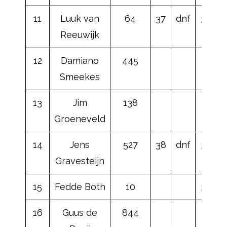
11
Luuk van
64
37
dnf
35
Reeuwijk
12
Damiano
445
Smeekes
13
Jim
138
Groeneveld
14
Jens
527
38
dnf
38
d
Gravesteijn
15
Fedde Both
10
36
16
Guus de
844