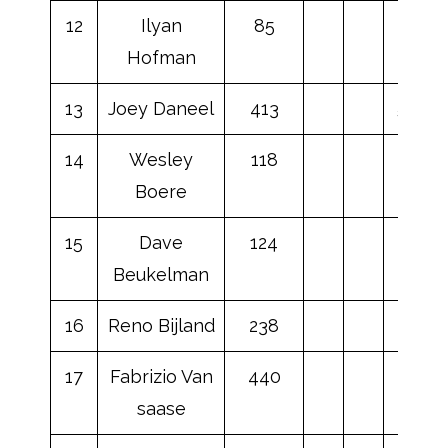
12
Ilyan
85
Hofman
13
Joey Daneel
413
50
14
Wesley
118
Boere
15
Dave
124
Beukelman
16
Reno Bijland
238
17
Fabrizio Van
440
saase