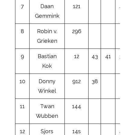
7
Daan
121
47
Gemmink
8
Robin v.
296
41
Grieken
9
Bastian
12
43
41
39
Kok
10
Donny
912
38
Winkel
11
Twan
144
Wubben
12
Sjors
14s
43