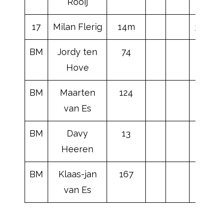
Rooij
17
Milan Flerig
14m
34
BM
Jordy ten
74
Hove
BM
Maarten
124
van Es
BM
Davy
13
Heeren
BM
Klaas-jan
167
van Es