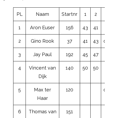
PL
Naam
Startnr
1
2
3
1
Aron Euser
156
43
41
43
2
Gino Rook
37
41
43
dnf
3
Jay Paul
192
45
47
45
4
Vincent van
140
50
50
Dijk
5
Max ter
120
dnf
Haar
6
Thomas van
151
47