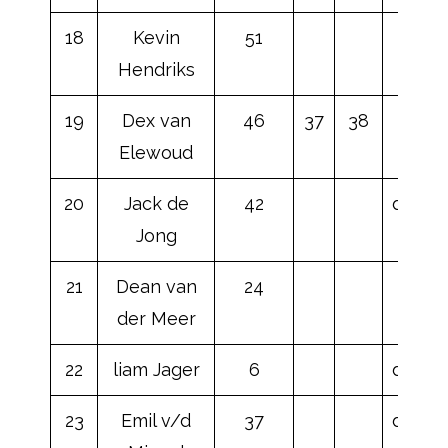
18
Kevin
51
Hendriks
19
Dex van
46
37
38
Elewoud
20
Jack de
42
dnf
Jong
21
Dean van
24
der Meer
22
liam Jager
6
dnf
23
Emil v/d
37
dnf