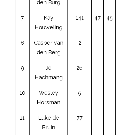
den Burg
7
Kay
141
47
45
Houweling
8
Casper van
2
den Berg
9
Jo
26
Hachmang
10
Wesley
5
Horsman
11
Luke de
77
Bruin