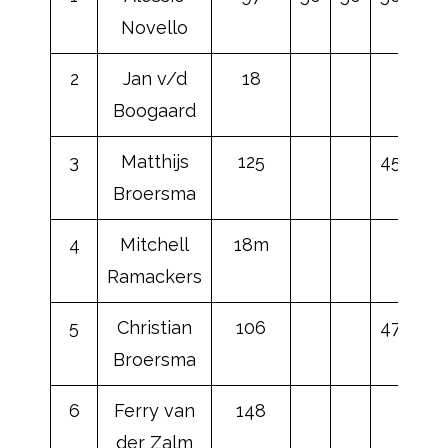
Novello
2
Jan v/d
18
Boogaard
3
Matthijs
125
45
45
Broersma
4
Mitchell
18m
Ramackers
5
Christian
106
47
47
Broersma
6
Ferry van
148
der Zalm