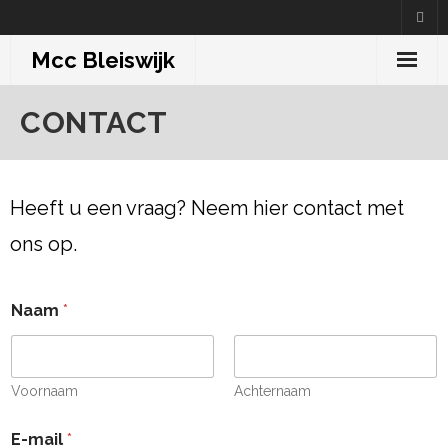
Skip
to
Mcc Bleiswijk
content
CONTACT
Heeft u een vraag? Neem hier contact met
ons op.
R
Naam
*
e
a
c
t
i
Voornaam
Achternaam
e
b
E-mail
*
e